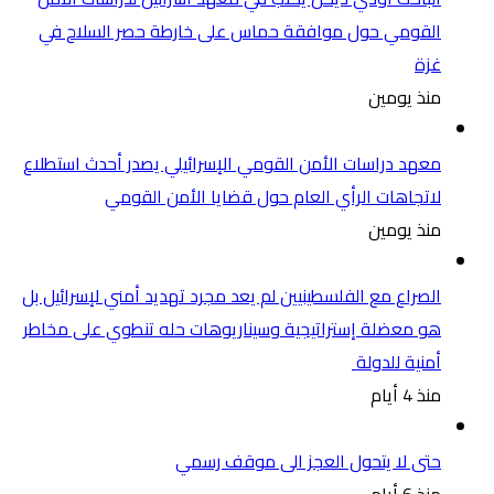
القومي حول موافقة حماس على خارطة حصر السلاح في
غزة
منذ يومين
معهد دراسات الأمن القومي الإسرائيلي يصدر أحدث استطلاع
لاتجاهات الرأي العام حول قضايا الأمن القومي
منذ يومين
الصراع مع الفلسطينيين لم يعد مجرد تهديد أمني لإسرائيل بل
هو معضلة إستراتيجية وسيناريوهات حله تنطوي على مخاطر
أمنية للدولة
منذ 4 أيام
حتى لا يتحول العجز الى موقف رسمي
منذ 6 أيام