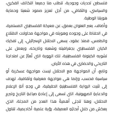
فلسطين تحديات وجودية، تتطلب منا جميعا التكاتف الفكري،
والسياسي، والثقافي، من أجل تعزيز صمود شعبنا وحماية
هويتنا الوطنية.
وأضاف، يعبر العنوان بعمق، عن معركة الفلسطيني المستمرة،
في الحفاظ على وجوده وهويته في مواجهة محاولات الاقتلاعِ
والطمس، فمنذ عقود، يسعى الاحتلال الإسرائيلي، إلى تفكيك
الكيان الفلسطيني بجغرافيته وشعبه وتاريخه، ويعمل على
تشويه الكينونة الفلسطينية، تلك الهوية التي تُعبّرُ عن امتدادِنا
التاريخي والحضاري في هذه الأرض.
وتابع، أن المواجهة مع الاحتلال ليست مواجهة عسكرية أو
سياسية فحسب، وإنما هي مواجهة معرفية وثقافية، تهدف
إلى تثبيت الرواية الفلسطينيةِ الحقيقية، في وجهِ آلةِ الإعلام
والدعايةِ الصهيونية، التي تسعى إلى إعادةِ صياغةِ التاريخ وتبريرِ
الاحتلال، وهنا تتجلى أهميةُ هذا العددِ من المجلة، الذي
يعكسُ من خلالِ أبحاثِهِ العميقة، رؤية علمية أكاديمية، تتناول