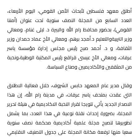
أطلق معهد فلسطين لأبحاث الأمن القومي، اليوم الأربعاء،
العدد السابع من المجلة النصف سنوية تحت عنوان (أمننا
القومي)، بحضور محافظ رام الله والبيرة د. ليلى غنام، ومعالي
وزير التربيةوالتعليم د.أمجد برهم، ومعالي الأخ عماد حمدان وزير
الثقافة، و د. أحمد صبح رئيس مجلس إدارة مؤسسة ياسر
عرفات، ومعالي الأخ عيسى قراقع رئيس المكتبة الوطنية،ونخبة
من المثقفين والأكاديميين وصناع السياسة.
وقال مدير عام المعهد حابس الشروف، خلال فعالية الاطلاق
التي عقدت بمتحف ياسر عرفات، في مدينة رام الله، إن هذا
الاصدار الجديد يأتي تتويجا لقرار النخبة الاكاديمية في هيئة تحرير
المجلة، بضرورة إحداث نقلة نوعية في هذا العدد، بما يشمل
تطويرها لتصبح مجلة علمية أكاديمية محكمة نصف سنوية
سعيا منها لرفعة مكانة المجلة على جدول التصنيف الاقليمي