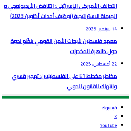
التحالف الأميركي الإسرائيلي: التناقض الأيديولوجي و
الهيمنة الاستراتيجية (توظيف أحداث أكتوبر/ 2023)
14 سبتمبر، 2025
معهد فلسطين لأبحاث الأمن القومي ينظّم ندوة
حول ظاهرة المخدرات
22 أغسطس، 2025
مخاطر مخطط E1 على الفلسطينيين: تهجير قسري
وانتهاك للقانون الدولي
فيسبوك
‫X
‫YouTube