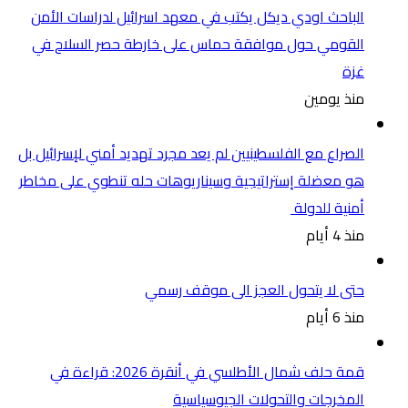
الباحث اودي ديكل يكتب في معهد اسرائيل لدراسات الأمن
القومي حول موافقة حماس على خارطة حصر السلاح في
غزة
منذ يومين
الصراع مع الفلسطينيين لم يعد مجرد تهديد أمني لإسرائيل بل
هو معضلة إستراتيجية وسيناريوهات حله تنطوي على مخاطر
أمنية للدولة
منذ 4 أيام
حتى لا يتحول العجز الى موقف رسمي
منذ 6 أيام
قمة حلف شمال الأطلسي في أنقرة 2026: قراءة في
المخرجات والتحولات الجيوسياسية