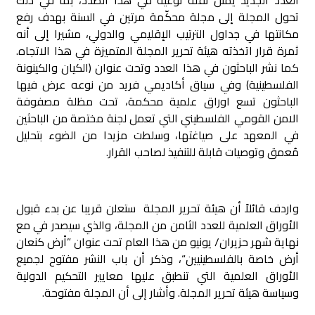
تحول المجلة إلى مجلة محكّمة مرتين في السنة بهدف رفع
مكانتها في جداول الترتيب الإقليمي والدولي، مشيرا إلى أنه
ثمرة قرار اتخذته هيئة تحرير المجلة المتميزة في هذا الاتجاه.
كما نشر الباحثون في هذا العدد وتحت عنوان (الكيان والكينونة
الفلسطينية) وفي سياق أكاديمي فريد من نوعه عرض فيها
الباحثون تسع اوراق علمية محكمة، تحت مظلة مصفوفة
الامن القومي الفلسطيني التي تعمل لجنة مختصة من الباحثين
في المعهد على صياغتها، وسلطت مزيدا من الضوء بتحليل
مُعمق وتوصيات قابلة للتنفيذ لصاحب القرار.
واردف قائلاً أن هيئة تحرير المجلة ستعلن قريبا عن بدء قبول
الأوراق العلمية للعدد الثامن من المجلة، والذي سيصدر في مع
نهاية شهر حزيران/ يونيو من هذا العام تحت عنوان ”أرض كنعان
أرض خاصة بالفلسطينيين“، وذكر أن باب النشر مفتوح لجميع
الأوراق العلمية التي تنطبق عليها معايير التحكيم الدولية
وسياسة هيئة تحرير المجلة. وأشار إلى أن المجلة مفتوحة.