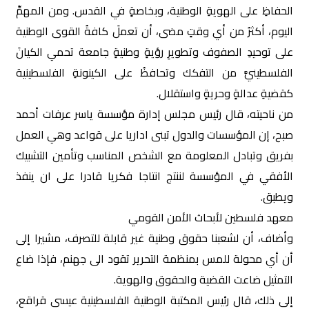
الحفاظِ على الهويةِ الوطنية، وبخاصةٍ في القدس. ومن المهمِّ
اليوم، أكثرُ من أي وقتٍ مضى، أن تعملَ كافةُ القوى الوطنية
على توحيدِ الصفوف وتطويرِ رؤيةٍ وطنيةٍ جامعة تحمي الكيانَ
الفلسطينيَّ من التفكك وتحافظُ على الكينونةِ الفلسطينية
كقضيةِ عدالةٍ وحريةٍ واستقلال.
من ناحيته، قال رئيس مجلس إدارة مؤسسة ياسر عرفات أحمد
صبح، إن المؤسسات والدول تبنى اداريا على قواعد وهي العمل
بفريق وتبادل المعلومة مع الشخص المناسب وتأمين التشبيك
الأفقي في المؤسسة لننتج انتاجا فكريا قادرا على ان ينفذ
ويطبق.
معهد فلسطين لأبحاث الأمن القومي
وأضاف، أن لشعبنا حقوق وطنية غير قابلة للتصرف، مشيرا إلى
أن أي محولة للمس بمنظمة التحرير تقود الى جهنم، فإذا ضاع
التمثيل ضاعت القضية والحقوق والهوية.
إلى ذلك، قال رئيس المكتبة الوطنية الفلسطينية عيسى قراقع،