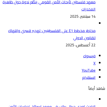
معهد فلسطين لأبحاث الأمن القومي ينظّم ندوة حول ظاهرة
المخدرات
14 سبتمبر، 2025
مخاطر مخطط E1 على الفلسطينيين: تهجير قسري وانتهاك
للقانون الدولي
22 أغسطس، 2025
فيسبوك
‫X
‫YouTube
انستقرام
شاهد أيضاً
الباحث اودي ديكل يكتب في معهد اسرائيل لدراسات الأمن