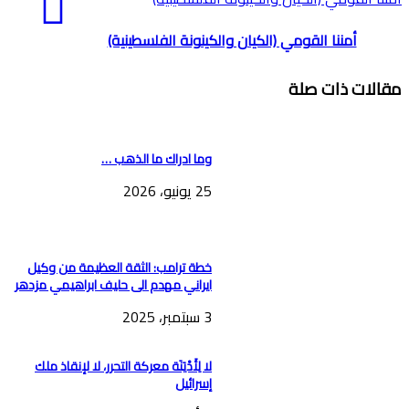
أمننا القومي (الكيان والكينونة الفلسطينية)
مقالات ذات صلة
وما ادراك ما الذهب …
25 يونيو، 2026
خطة ترامب: الثقة العظيمة من وكيل
ايراني مهدم الى حليف ابراهيمي مزدهر
3 سبتمبر، 2025
لا لِأَدْيَنَة معركة التحرر، لا لإنقاذ ملك
إسرائيل