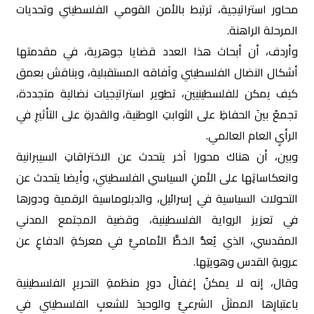
محاور استراتيجية، ترتبط بالأمن القومي الفلسطيني وتحديات
المرحلة الراهنة.
وأردف، أن أبحاث هذا العدد قضايا جوهرية، في مقدمتها
أشكال النضال الفلسطيني وآفاقه المستقبلية، ويناقش بعمق
كيف يمكن للفلسطينيين، تطوير استراتيجيات نضالية متجددة،
تجمعُ بينَ الحفاظِ على الثوابتِ الوطنية، والقدرةِ على التأثيرِ في
الرأيِ العام العالمي.
وبين، أن هناك محورا آخر يتحدث عن الاختراقاتِ السيبرانية
وانعكاساتِها على الأمنِ السياسي الفلسطيني، وأيضا يتحدث عن
التحولات السياسية في إسرائيل، والدبلوماسية الرقمية ودورها
في تعزيز الرواية الفلسطينية، وقضية المجتمع المدني
المقدسي، الذي يُعدُّ الخطَّ الأماميَّ في معركةِ الدفاعِ عن
عروبةِ القدس وهويتِها.
وقال، إنه لا يمكنُ إغفالُ دورِ منظمةِ التحريرِ الفلسطينية
باعتبارِها الممثلَ الشرعيَّ والوحيدَ للشعبِ الفلسطيني في