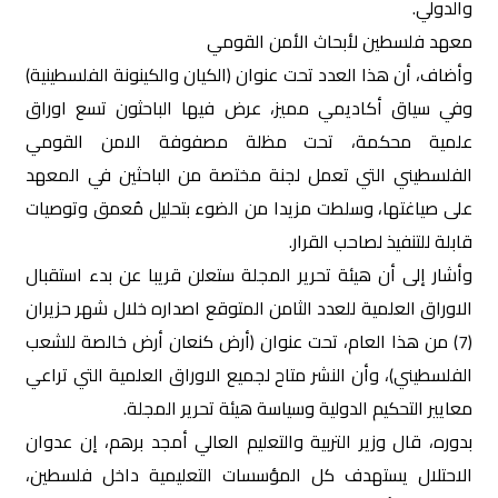
والدولي.
معهد فلسطين لأبحاث الأمن القومي
وأضاف، أن هذا العدد تحت عنوان (الكيان والكينونة الفلسطينية)
وفي سياق أكاديمي مميز، عرض فيها الباحثون تسع اوراق
علمية محكمة، تحت مظلة مصفوفة الامن القومي
الفلسطيني التي تعمل لجنة مختصة من الباحثين في المعهد
على صياغتها، وسلطت مزيدا من الضوء بتحليل مُعمق وتوصيات
قابلة للتنفيذ لصاحب القرار.
وأشار إلى أن هيئة تحرير المجلة ستعلن قريبا عن بدء استقبال
الاوراق العلمية للعدد الثامن المتوقع اصداره خلال شهر حزيران
(7) من هذا العام، تحت عنوان (أرض كنعان أرض خالصة للشعب
الفلسطيني)، وأن النشر متاح لجميع الاوراق العلمية التي تراعي
معايير التحكيم الدولية وسياسة هيئة تحرير المجلة.
بدوره، قال وزير التربية والتعليم العالي أمجد برهم، إن عدوان
الاحتلال يستهدف كل المؤسسات التعليمية داخل فلسطين،