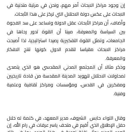
إن وجود مراكز الابحاث أمر مهم، ونحن في مرتبة متدنية في
الابحاث على عكس دولة الاحتلال التي تركز على هذا الأبحاث.
وأضاف، أن مراكز الأبحاث عقل الدولة وتساعد على سد الفجوة
بين السياسة والمعرفة، مبينا أن القوة تدور رحاها في
الجامعات، وتمثل القوة التفكيرية رصيدا استراتيجيا، لذا أصبحت
مراكز الابحاث مقياسا لتقدم الدول كونها تنتج الافكار
والمعرفة.
وذكر مثالا أن المجتمع المدني المقدسي هو الذي يتصدى
لمحاولات الاحتلال لتهويد المدينة المقدسة من قادة تاريخيين
ومفكرين في القدس، ومؤسسات ومراكز ثقافية وعلمية
وفنية.
وقال اللواء حابس الشروف، مدير المعهد، في كلمة له خلال
حفل الإطلاق الذي أقيم في متحف ياسر عرفات في رام الله، إن
العدد الجديد يمثل نقلة نوعية في هذا الصدد، بما في ذلك