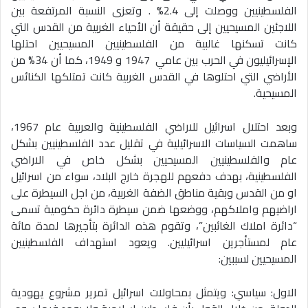
الفلسطينيين ووصلت إلى 2.4% . وتعزى النسبة المرتفعة بين
اللاجئين المسيحيين إلى حقيقة أن الأحياء الغربية من القدس التي
كانت تسكنها غالبية من الفلسطينيين المسيحيين احتلها
الإسرائيليون في الحرب بين عامي 1947 و 1949، كما أن 34% من
الأراضي التي احتلوها في القدس الغربية كانت تمتلكها الكنائس
المسيحية.
وبعد احتلال اسرائيل للاراضي الفلسطينية والعربية عام 1967،
ساهمت السياسات الاسرائيلية في تقليل عدد الفلسطينيين بشكل
عام والفلسطينيين المسيحيين بشكل خاص في الاراضي
الفلسطينية، بهدف دفعهم للهجرة خارج البلاد، سواء من اسرائيل
او من القدس وبقية مناطق الضفة الغربية، من اجل السيطرة على
اراضيهم واملاكهم، ووضعها ضمن سيطرة دائرة حكومية تسمى
“دائرة املاك الغائبين”، وتقوم هذه الدائرة بتأجيرها لمدة مائة
عام لمستأجرين اسرائيليين. ويعود استهداف الفلسطينيين
المسيحيين لسببين:
الاول: سياسي: ويتمثل بمحاولات اسرائيل تمرير مشروع يهودية