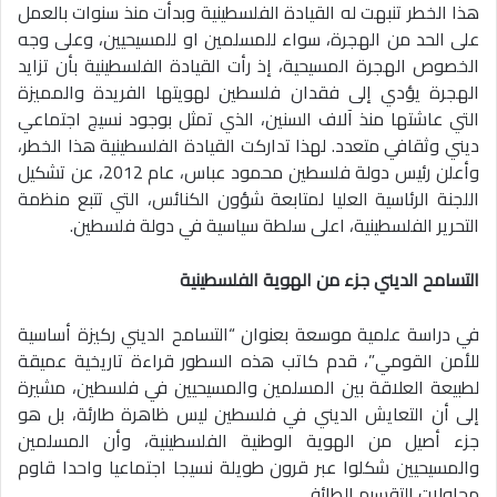
هذا الخطر تنبهت له القيادة الفلسطينية وبدأت منذ سنوات بالعمل
على الحد من الهجرة، سواء للمسلمين او للمسيحيين، وعلى وجه
الخصوص الهجرة المسيحية، إذ رأت القيادة الفلسطينية بأن تزايد
الهجرة يؤدي إلى فقدان فلسطين لهويتها الفريدة والمميزة
التي عاشتها منذ آلاف السنين، الذي تمثل بوجود نسيج اجتماعي
ديني وثقافي متعدد. لهذا تداركت القيادة الفلسطينية هذا الخطر،
وأعلن رئيس دولة فلسطين محمود عباس، عام 2012، عن تشكيل
اللجنة الرئاسية العليا لمتابعة شؤون الكنائس، التي تتبع منظمة
التحرير الفلسطينية، اعلى سلطة سياسية في دولة فلسطين.
التسامح الديني جزء من الهوية الفلسطينية
في دراسة علمية موسعة بعنوان “التسامح الديني ركيزة أساسية
للأمن القومي”، قدم كاتب هذه السطور قراءة تاريخية عميقة
لطبيعة العلاقة بين المسلمين والمسيحيين في فلسطين، مشيرة
إلى أن التعايش الديني في فلسطين ليس ظاهرة طارئة، بل هو
جزء أصيل من الهوية الوطنية الفلسطينية، وأن المسلمين
والمسيحيين شكلوا عبر قرون طويلة نسيجا اجتماعيا واحدا قاوم
محاولات التقسيم الطائفي.