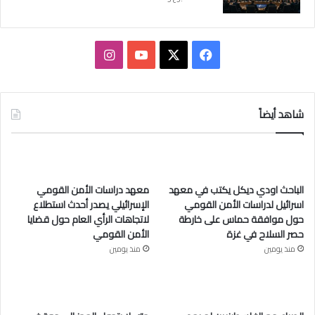
ف
ا
ي
X
Y
ن
س
o
س
شاهد أيضاً
ب
u
ت
و
T
ق
الباحث اودي ديكل يكتب في معهد
معهد دراسات الأمن القومي
ك
u
ر
اسرائيل لدراسات الأمن القومي
الإسرائيلي يصدر أحدث استطلاع
حول موافقة حماس على خارطة
لاتجاهات الرأي العام حول قضايا
b
ا
حصر السلاح في غزة
الأمن القومي
e
م
منذ يومين
منذ يومين