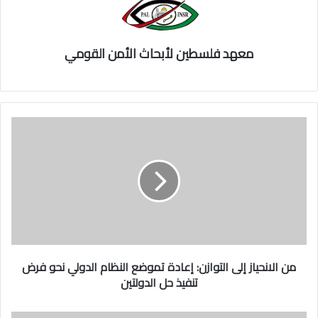
معهد فلسطين لأبحاث الأمن القومي
م
ن
ا
ل
ا
ن
ح
ي
ا
ز
من الانحياز إلى التوازن: إعادة تموضع النظام الدولي نحو فرض
إ
تنفيذ حل الدولتين
ل
ى
ا