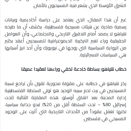
الشرق الأوسط الذي يشعر فيه المسيحيون بالأمان.
غير أن هذا المقال، الذي يعتمد على دراسة أكاديمية وبيانات
رسمية صادرة عن هيئات مسيحية فلسطينية، يكشف أن ما طرحه
نتنياهو لا يصمد أمام التدقيق التاريخي والاجتماعي، وأن العوامل
الحقيقية وراء تغير التركيبة الديموغرافية للمسيحيين أعقد بكثير
من الرواية السياسية التي روجها في نيويورك وأن أحد ابرز أسبابها
هي السياسات الاسرائيلية.
خطاب نتنياهو: بساطة خادعة تخفي وراءها تعقيدا عميقا
ركز نتنياهو في خطابه على مقولة محورية تقول بأن تراجع نسبة
المسيحيين في بيت لحم سببه الوحيد هو تولي السلطة الفلسطينية
إدارة المدينة بعد اتفاق أوسلو. هذه المقارنة الثنائية (تحت
إسرائيل 80% – تحت السلطة أقل من 20%) تبدو جذابة سياسيا،
لكنها تغفل عقوداً من الأحداث التاريخية التي أثرت على الوجود
المسيحي في فلسطين.