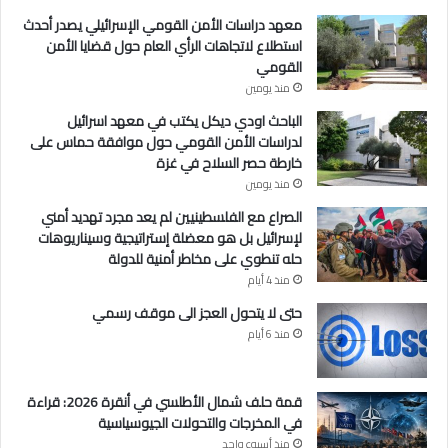
ا
ل
معهد دراسات الأمن القومي الإسرائيلي يصدر أحدث
ل
ت
استطلاع لاتجاهات الرأي العام حول قضايا الأمن
د
د
القومي
و
ر
منذ يومين
ل
ي
ت
ب
الباحث اودي ديكل يكتب في معهد اسرائيل
ي
ا
لدراسات الأمن القومي حول موافقة حماس على
ن
ل
خارطة حصر السلاح في غزة
ع
منذ يومين
س
الصراع مع الفلسطينيين لم يعد مجرد تهديد أمني
ك
لإسرائيل بل هو معضلة إستراتيجية وسيناريوهات
ر
حله تنطوي على مخاطر أمنية للدولة
ي
منذ 4 أيام
حتى لا يتحول العجز الى موقف رسمي
منذ 6 أيام
قمة حلف شمال الأطلسي في أنقرة 2026: قراءة
في المخرجات والتحولات الجيوسياسية
منذ أسبوع واحد