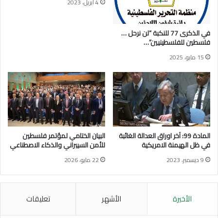
4 أبريل، 2023
ا
ت
م
م
ا
ر
في الذكرى 77 للنكبة “لن نرحل …
ل
ا
فلسطين للفلسطينيين”…
د
ل
15 مايو، 2025
و
و
ل
ط
ي
ن
ن
ي
ح
ا
و
ل
ف
ث
ر
ا
المادة 99: آخر اوراق العدالة الغائبة
البيان الختامي لمؤتمر فلسطين
ض
ل
في ظل الهيمنة الامريكية
للأمن السيبراني والذكاء الاصطناعي
ت
ث
ن
9 ديسمبر، 2023
22 مايو، 2026
ل
ف
ه
ي
ي
ذ
ئ
الأخيرة
الأشهر
تعليقات
ح
ة
ل
ا