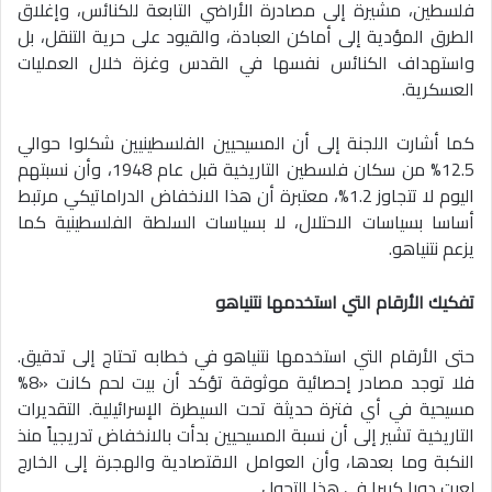
فلسطين، مشيرة إلى مصادرة الأراضي التابعة للكنائس، وإغلاق
الطرق المؤدية إلى أماكن العبادة، والقيود على حرية التنقل، بل
واستهداف الكنائس نفسها في القدس وغزة خلال العمليات
العسكرية.
كما أشارت اللجنة إلى أن المسيحيين الفلسطينيين شكلوا حوالي
12.5% من سكان فلسطين التاريخية قبل عام 1948، وأن نسبتهم
اليوم لا تتجاوز 1.2%، معتبرة أن هذا الانخفاض الدراماتيكي مرتبط
أساسا بسياسات الاحتلال، لا بسياسات السلطة الفلسطينية كما
يزعم نتنياهو.
تفكيك الأرقام التي استخدمها نتنياهو
حتى الأرقام التي استخدمها نتنياهو في خطابه تحتاج إلى تدقيق.
فلا توجد مصادر إحصائية موثوقة تؤكد أن بيت لحم كانت «8%
مسيحية في أي فترة حديثة تحت السيطرة الإسرائيلية. التقديرات
التاريخية تشير إلى أن نسبة المسيحيين بدأت بالانخفاض تدريجياً منذ
النكبة وما بعدها، وأن العوامل الاقتصادية والهجرة إلى الخارج
لعبت دورا كبيرا في هذا التحول.