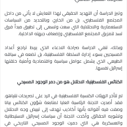
وتبرز الدراسة أن التهديد الحقيقي لهذا التعايش لا يأتي من داخل
المجتمع الفلسطيني، بل من الخارج، وبالتحديد من السياسات
الاستعمارية والاحتلالية التي سعت وتسعى إلى تطبيق مبدأ فرق
تسد لتمزيق المجتمع الفلسطيني وإضعاف جبهته الداخلية.
وبذلك، تنفي الدراسة صراحة الادعاء الذي يربط تراجع أعداد
المسيحيين بسوء إدارة السلطة الفلسطينية، بل تضعه في سياقه
الطبيعي الذي يشمل عوامل سياسية واقتصادية وأمنية خلقتها
إسرائيل نفسها.
الكنائس الفلسطينية: الاحتلال هو من دمر الوجود المسيحي
لم تتأخر الهيئات الكنسية الفلسطينية في الرد على تصريحات نتنياهو.
فقد أصدرت اللجنة الرئاسية العليا لمتابعة شؤون الكنائس بيانا
وصفت فيه أقواله بأنها أكاذيب تهدف إلى تبييض وجه الاحتلال
وتشويه الحقائق. وأكدت اللجنة أن سياسات إسرائيل الاستيطانية
والعسكرية هي التي دمرت الوجود المسيحي التاريخي في