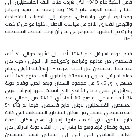
فمن النكبة عام 1948 التي شردت مئات آلاف الفلسطينيين، إلى
احتلال الضفة الغربية عام 1967 وما رافقه من قيود وحواجز
ومصادرة أراضي واستيطان، وصولا إلى التحديات الاقتصادية
والتهجير القسري الناتج عن سياسات الاحتلال؛ كلها عوامل تراكمت
وأثرت في المشهد الديموغرافي قبل أن توجد السلطة الفلسطينية
أصلاً.
قيام دولة اسرائيل عام 1948 أدت الى تشريد حوالي ٧٠٠ ألف
فلسطيني من مدنهم وقراهم وتحويلهم الى لاجئين ، حيث كان
عدد سكان فلسطين قبل الحرب العربية – الإسرائيلية الأولى وقيام
دولة اسرائيل، مليون وتسعمائة وثمانون ألف، منهم 145 ألف
مسيحي، أي 7.6% من مجموع السكان. وبعد الحرب وقيام دولة
إسرائيل لم يتبقى داخل الأراضي التي أقيمت عليها إسرائيل سوى
34 ألف مسيحي، واصبح 60 ألفا، أي 41.3% من إجمالي عدد
المسيحيين الفلسطينيين لاجئين خارج فلسطين، فيما لم يتأثر 51
ألف فلسطيني مسيحي من سكان المناطق الفلسطينية التي كانت
خارج الاراضي التي أقيمت عليها إسرائيل، وهم سكان الضفة
الغربية وقطاع غزة. وهو ما يشير الى ان انشاء دولة اسرائيل كان
العامل الأساسي الذي أدى إلى انخفاض نسبة المسيحيين