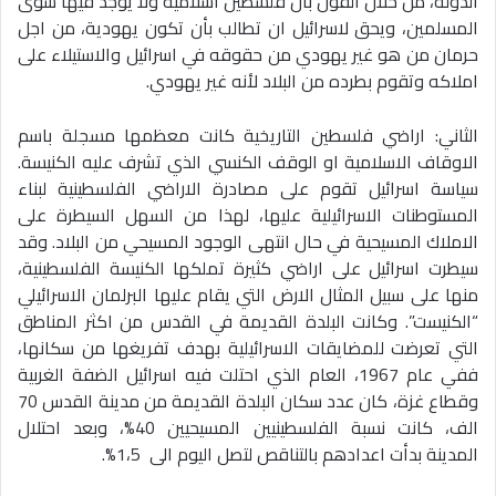
الدولة، من خلال القول بأن فلسطين اسلامية ولا يوجد فيها سوى
المسلمين، ويحق لاسرائيل ان تطالب بأن تكون يهودية، من اجل
حرمان من هو غير يهودي من حقوقه في اسرائيل والاستيلاء على
املاكه وتقوم بطرده من البلاد لأنه غير يهودي.
الثاني: اراضي فلسطين التاريخية كانت معظمها مسجلة باسم
الاوقاف الاسلامية او الوقف الكنسي الذي تشرف عليه الكنيسة.
سياسة اسرائيل تقوم على مصادرة الاراضي الفلسطينية لبناء
المستوطنات الاسرائيلية عليها، لهذا من السهل السيطرة على
الاملاك المسيحية في حال انتهى الوجود المسيحي من البلاد. وقد
سيطرت اسرائيل على اراضي كثيرة تملكها الكنيسة الفلسطينية،
منها على سبيل المثال الارض التي يقام عليها البرلمان الاسرائيلي
“الكنيست”. وكانت البلدة القديمة في القدس من اكثر المناطق
التي تعرضت للمضايقات الاسرائيلية بهدف تفريغها من سكانها،
ففي عام 1967، العام الذي احتلت فيه اسرائيل الضفة الغربية
وقطاع غزة، كان عدد سكان البلدة القديمة من مدينة القدس 70
الف، كانت نسبة الفلسطينيين المسيحيين 40%، وبعد احتلال
المدينة بدأت اعدادهم بالتناقص لتصل اليوم الى 1،5%.