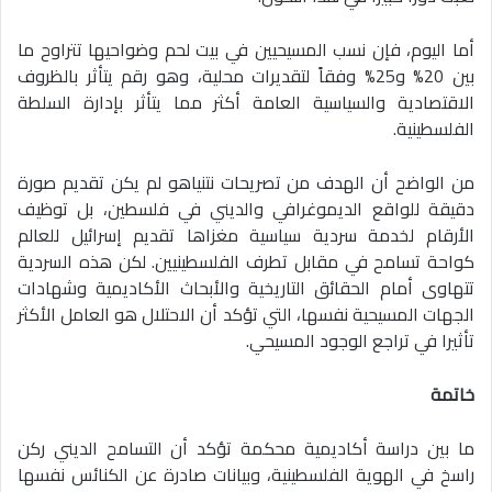
أما اليوم، فإن نسب المسيحيين في بيت لحم وضواحيها تتراوح ما
بين 20% و25% وفقاً لتقديرات محلية، وهو رقم يتأثر بالظروف
الاقتصادية والسياسية العامة أكثر مما يتأثر بإدارة السلطة
الفلسطينية.
من الواضح أن الهدف من تصريحات نتنياهو لم يكن تقديم صورة
دقيقة للواقع الديموغرافي والديني في فلسطين، بل توظيف
الأرقام لخدمة سردية سياسية مغزاها تقديم إسرائيل للعالم
كواحة تسامح في مقابل تطرف الفلسطينيين. لكن هذه السردية
تتهاوى أمام الحقائق التاريخية والأبحاث الأكاديمية وشهادات
الجهات المسيحية نفسها، التي تؤكد أن الاحتلال هو العامل الأكثر
تأثيرا في تراجع الوجود المسيحي.
خاتمة
ما بين دراسة أكاديمية محكمة تؤكد أن التسامح الديني ركن
راسخ في الهوية الفلسطينية، وبيانات صادرة عن الكنائس نفسها