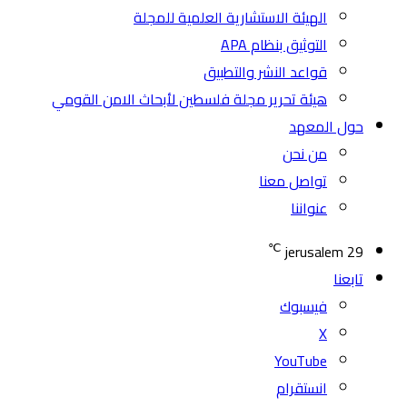
الهيئة الاستشارية العلمية للمجلة
التوثيق بنظام APA
قواعد النشر والتطبيق
هيئة تحرير مجلة فلسطين لأبحاث الامن القومي
حول المعهد
من نحن
تواصل معنا
عنواننا
℃
jerusalem
29
تابعنا
فيسبوك
‫X
‫YouTube
انستقرام