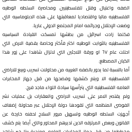
الضفه واغتيال وقتل للفلسطينيين ومحاصرة السلطه الوطنيه
الفلسطينيه ماليا واقتصاديا لمعاقبتها على هذه الدبلوماسيه التي
وضعت الإحتلال وجرائمه امام المجتمع الدولي عاريا.
فكلما زادت اسرائيل من بطشها تمسكت القيادة السياسيه
الفلسطينيه بالثوابت الوطنيه اكثر فأكثر وخاصة بقضية الارض التي
احتلت عام ٦٧ او ورقة اللاجئين التي لاتزال شاهدا على زور هذا
الكيان المصطنع.
أما بالنسبة لما يدور بالضفه الغربيه من محاولات تسريب وبيع للاراضي
الفلسطينيه الا ويتم كشفها وفضحها من قبل جهاز المخابرات
العامه الفلسطينيه التي يترأسها سيادة اللواء ماجد فرج.
ولم يقتصر الامر على تسريب الاراضي والعقارات بل عمليات نشر
الفوضى المنظمه التي تقودها دولة الإحتلال عبر محاولة إضغاف
أجهزت السلطه الوطنيه وتسهيل مرور السلاح لحفنه خارجة عن
القانون وبعض المرتزقه الذين تديرهم المحاور والتي أيضا يتم كشف
مخططها من قبل جهاز المخابرات العامه. ومنجرة بيتا خير شاهد