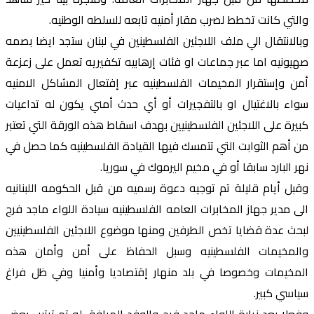
والتي كانت تخطط لضرب مقار أمنيه تابعه للسلطه الوطنيه.
وبالانتقال الي ملف اللاجئين الفلسطينين في لبنان ستجد ايضا بصمه
صهيونيه اما عبر جماعات او فئات إرهابيه تكفيريه تعمل على زعزعة
أمن وإستقرار المخيمات الفلسطينيه عبر إفتعال المشاكل الامنيه
سواء بالاغتيال او بالتفجيرات أو أي حدث أمني يكون له تداعيات
كبيرة على اللاجئين الفلسطينيين بهدف اسقاط هذه الورقة التي تعتبر
من أهم الثوابت التي تتمسك فيها القيادة الفلسطينيه كما حصل في
نهر البارد سابقا أو في مخيم اليرموك في سوريا.
وقبل أيام قليلة تم توجيه دعوة رسميه من قبل الحكومه اللبنانيه
الى مدير جهاز المخابرات العامه الفلسطينيه سيادة اللواء ماجد فرج
لبحث عدة قضايا تخص الطرفين ومنها موضوع اللاجئين الفلسطينيين
والمخيمات الفلسطينيه وسبل الحفاظ على أمن وأمان هذه
المخيمات وخصوصا في بلد منهار إقتصاديا وأمنيا وفي ظل فراغ
سياسي كبير.