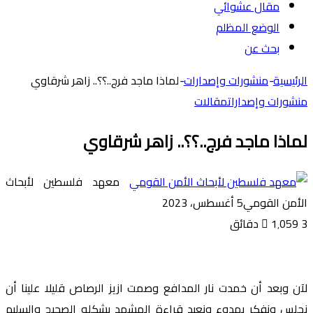
مقال عشوائي
الوضع المظلم
بحث عن
الرئيسية
-
منشورات وإصدارات
-
لماذا ماجد فرج..؟؟.. زاهر شرقاوي
منشورات وإصدارات
مقالات
لماذا ماجد فرج..؟؟.. زاهر شرقاوي
معهد فلسطين لأبحاث
الأمن القومي
5 أغسطس، 2023
3 دقائق
1٬059
لآن وبعد أن خمدت نار المدافع وصمت ازيز الرصاص قليلا علينا أن
نجلس ونفكر بهدوء ونعيد قراءة المشهد بشكله الصحيح والسليم