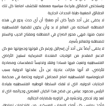
ونستخلص الحقائق بقراءة سياسيه معمقه لتتكشف امامنا كل تلك
الحقائق المغيبة طيلة الاحداث الجارية
لا يخفى على أحد كبيراً كان أم صغيرًا أن أي حدث يدور في هذه
المنطقه الساخنه من العالم لا بد وأن يكون للقضية الفلسطينيه
نصيبٌ منها، فهي محور الصراع في المنطقه ومفتاح الحرب والسلم
للمنطقه وللعالم بأسره.
لا يخفى أيضاً على أحد أن إسرائيل ورغم كل قوتها وجبروتها مع كل
الدعم المقدم من الولايات المتحدة الامريكيه تستبيح الأراضي
الفلسطينيه وتعيث فيها فسادا وقتلا وتدنيساً للمقدسات ومصادرة
للأراضي، الا أنها مازالت عاجزة عن حلّ عقدتها الدولية بسبب
الدبلوماسيه الفلسطينيه امام المحافل الدوليه وخاصة في محكمة
الجنايات الدوليه. التي لا تنفك السلطة الوطنيه الفلسطينيه بقيادة
الرئيس محمود عباس عن فضح هذا الكيان العنصري وجرائمه التي لا
تعد ولا تحصى وتحشره في الزاويه بقضاياه الجنائيه.
فأخذ يمارس كل أنواع الارهاب العسكري من اقتحامات لمناطق