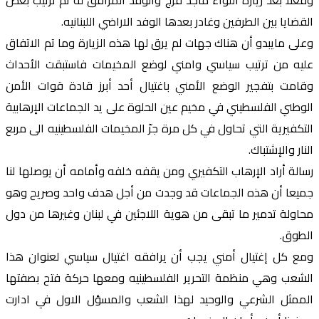
وفعلا بعد زيارة اللواء ماجد فرج والوفد المرافق له تم ترتيب بعض
القضايا بين الطرفين وغادر بعدها الوفد الاراضي اللبنانيه.
وعلى مايبدو أن هناك جهات لم يرق لها هذه الزيارة وما تم الاتفاق
عليه من ترتيب سياسي وامني لوضع المخيمات فاستبقت الأحداث
وقامت بتفجير الوضع الأمني باغتيال أحد أبرز قادة قوات الأمن
الوطني الفلسطيني في مخيم عين الحلوة على يد الجماعات الإرهابية
التكفيرية التي تحاول في كل مرة جرّ المخيمات الفلسطينيه الى مربع
النار والإشتباك.
رسالة أراد الإرهاب التكفيري ومن يقفه خلفه وأمامه أن يوصلها لنا
جميعا أن هذه الجماعات قد وجدت من أجل هدف واحد وصريح وهو
محاولة تدمير ما تبقى من هوية اللاجئين في لبنان وغيرها من دول
الطوق.
ومع كل إغتيال أمني يجب أن يرافقه اغتيال سياسي لعنوان هذا
الشعب وهي منظمة التحرير الفلسطينيه ومعها حركة فتح بصفتها
الممثل الشرعي والوحيد لهذا الشعب والمسؤل الاول في ادارت