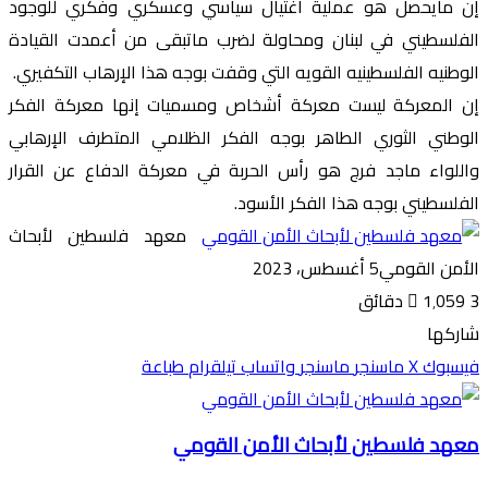
إن مايحصل هو عملية اغتيال سياسي وعسكري وفكري للوجود
الفلسطيني في لبنان ومحاولة لضرب ماتبقى من أعمدت القيادة
الوطنيه الفلسطينيه القويه التي وقفت بوجه هذا الإرهاب التكفيري.
إن المعركة ليست معركة أشخاص ومسميات إنها معركة الفكر
الوطني الثوري الطاهر بوجه الفكر الظلامي المتطرف الإرهابي
واللواء ماجد فرج هو رأس الحربة في معركة الدفاع عن القرار
الفلسطيني بوجه هذا الفكر الأسود.
معهد فلسطين لأبحاث
الأمن القومي
5 أغسطس، 2023
3 دقائق
1٬059
شاركها
فيسبوك
‫X
ماسنجر
ماسنجر
واتساب
تيلقرام
طباعة
معهد فلسطين لأبحاث الأمن القومي