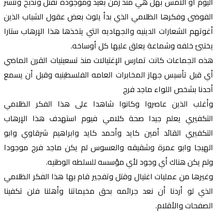
اليوم او الامس بهل هي منذ زمن بعيد وموجودة تقتل وتذبح وتنشر
الفوضى وفكرها الظلامي الذي بدأ يلوث بعض عقول الشباب الذين
أغوتهم الشعارات الدينيه والجهاديه التي يتخذها هذا الإرهاب ستارا
يختبئ خلفه وشماعة يعلق عليها كل أوساخه.
هذه الجماعات كانت تمارس الإغتيالات منذ تسعينيات القرن الماضي
أي قبل تأسيس جهاز المخابرات العامه الفلسطينيه وقبل أن يسمع
أحدنا بشخص اللواء ماجد فرج
وأغلب الذين عاصروا وكانوا شاهدا على هذا الفكر الظلامي
التكفيري يعلم جيدا صحة كلامي فيوم استهدف هذا الإرهاب
التكفيري القائد أمين كايد وأحمد كايد وابراهيم شرقاوي وابو
الهيجا وابو عمرة وشقيقه والعسوس لم يكن ماجد فرج موجودا
ولم يكن هناك أي وجود لأي مؤسسه للسلطه الوطنيه.
وغيرها من عمليات اغتيال وقتل وتفجير قام بها هذا الفكر الظلامي
الذي لو أردنا أن نعد جرائمه بحق مخيماتنا وأهلنا فلن تكفينا
الصفحات والأقلام.