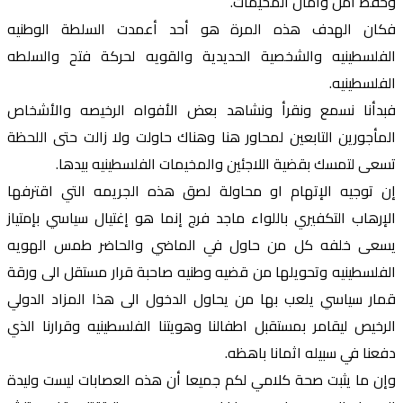
وحفظ أمن وأمان المخيمات.
فكان الهدف هذه المرة هو أحد أعمدت السلطة الوطنيه
الفلسطينيه والشخصية الحديدية والقويه لحركة فتح والسلطه
الفلسطينيه.
فبدأنا نسمع ونقرأ ونشاهد بعض الأفواه الرخيصه والأشخاص
المأجورين التابعين لمحاور هنا وهناك حاولت ولا زالت حتى اللحظة
تسعى لتمسك بقضية اللاجئين والمخيمات الفلسطينيه بيدها.
إن توجيه الإتهام او محاولة لصق هذه الجريمه التي اقترفها
الإرهاب التكفيري باللواء ماجد فرج إنما هو إغتيال سياسي بإمتياز
يسعى خلفه كل من حاول في الماضي والحاضر طمس الهويه
الفلسطينيه وتحويلها من قضيه وطنيه صاحبة قرار مستقل الى ورقة
قمار سياسي يلعب بها من يحاول الدخول الى هذا المزاد الدولي
الرخيص ليقامر بمستقبل اطفالنا وهويتنا الفلسطينيه وقرارنا الذي
دفعنا في سبيله اثمانا باهظه.
وإن ما يثبت صحة كلامي لكم جميعا أن هذه العصابات ليست وليدة