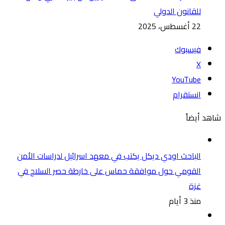
للقانون الدولي
22 أغسطس، 2025
فيسبوك
‫X
‫YouTube
انستقرام
شاهد أيضاً
الباحث اودي ديكل يكتب في معهد اسرائيل لدراسات الأمن
القومي حول موافقة حماس على خارطة حصر السلاح في
غزة
منذ 3 أيام