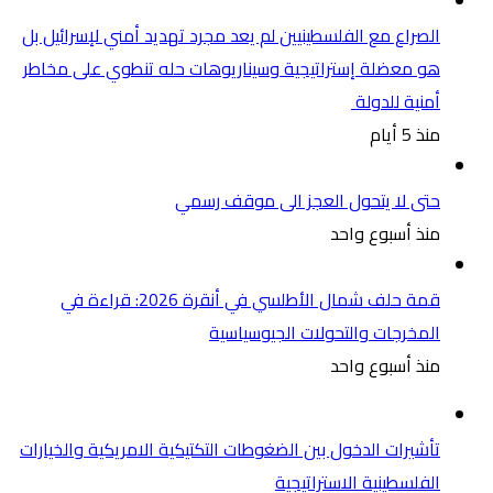
الصراع مع الفلسطينيين لم يعد مجرد تهديد أمني لإسرائيل بل
هو معضلة إستراتيجية وسيناريوهات حله تنطوي على مخاطر
أمنية للدولة
منذ 5 أيام
حتى لا يتحول العجز الى موقف رسمي
منذ أسبوع واحد
قمة حلف شمال الأطلسي في أنقرة 2026: قراءة في
المخرجات والتحولات الجيوسياسية
منذ أسبوع واحد
تأشيرات الدخول بين الضغوطات التكتيكية الامريكية والخيارات
الفلسطينية الاستراتيجية