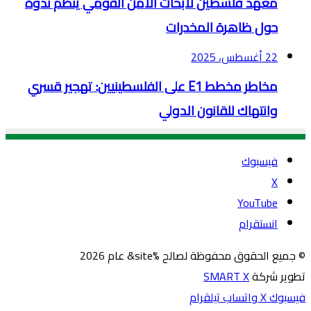
معهد فلسطين لأبحاث الأمن القومي ينظّم ندوة
حول ظاهرة المخدرات
22 أغسطس، 2025
مخاطر مخطط E1 على الفلسطينيين: تهجير قسري
وانتهاك للقانون الدولي
فيسبوك
‫X
‫YouTube
انستقرام
© جميع الحقوق محفوظة لصالح %site& عام 2026
تطوير شركة
SMART X
فيسبوك
‫X
واتساب
تيلقرام