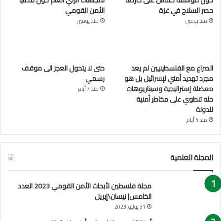
b
ا
م
حصر السلاح في غزة
الأمن القومي
ة
e
م
منذ يومين
منذ يومين
و
ا
ل
إ
الصراع مع الفلسطينيين لم يعد
حتى لا يتحول العجز الى موقف
ر
مجرد تهديد أمني لإسرائيل بل هو
رسمي
ث
معضلة إستراتيجية وسيناريوهات
ا
منذ 7 أيام
حله تنطوي على مخاطر أمنية
ل
للدولة
ا
س
منذ 4 أيام
ت
ع
م
المجلة العلمية
ا
ر
ي
مجلة فلسطين لأبحاث الأمن القومي 2023 العدد
ا
الخامس| نيسان\إبريل
ل
31 يوليو، 2023
ا