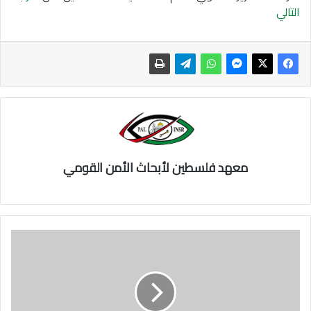
التالي
معهد فلسطين لأبحاث الأمن القومي
ل
ق
ا
ء
م
د