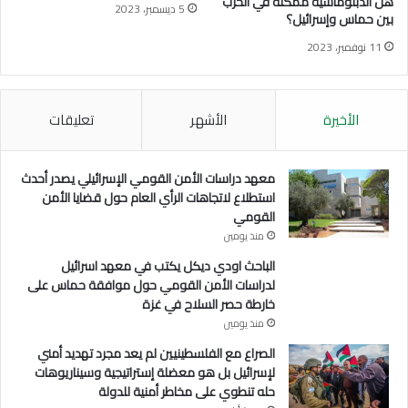
هل الدبلوماسية ممكنة في الحرب
ل
5 ديسمبر، 2023
بين حماس وإسرائيل؟
و
ل
11 نوفمبر، 2023
ا
ي
ا
الأخيرة
الأشهر
تعليقات
ت
ا
ل
م
معهد دراسات الأمن القومي الإسرائيلي يصدر أحدث
ت
استطلاع لاتجاهات الرأي العام حول قضايا الأمن
ح
القومي
د
منذ يومين
ة
الباحث اودي ديكل يكتب في معهد اسرائيل
و
لدراسات الأمن القومي حول موافقة حماس على
ا
خارطة حصر السلاح في غزة
س
منذ يومين
ر
ا
الصراع مع الفلسطينيين لم يعد مجرد تهديد أمني
ئ
لإسرائيل بل هو معضلة إستراتيجية وسيناريوهات
ي
حله تنطوي على مخاطر أمنية للدولة
ل