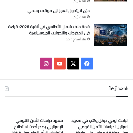
منذ 4 أيام
:
حتى لا يتحول العجز الى موقف رسمي
ب
منذ 7 أيام
ي
ن
قمة حلف شمال الأطلسي في أنقرة 2026: قراءة
م
في المخرجات والتحولات الجيوسياسية
ش
منذ أسبوع واحد
ا
ر
ك
ة
ف
ا
ا
ي
X
Y
ن
ل
ق
س
o
س
ي
شاهد أيضاً
م
ب
u
ت
ا
ل
و
T
ق
م
ز
الباحث اودي ديكل يكتب في معهد
معهد دراسات الأمن القومي
ك
u
ر
ع
اسرائيل لدراسات الأمن القومي
الإسرائيلي يصدر أحدث استطلاع
و
حول موافقة حماس على خارطة
لاتجاهات الرأي العام حول قضايا