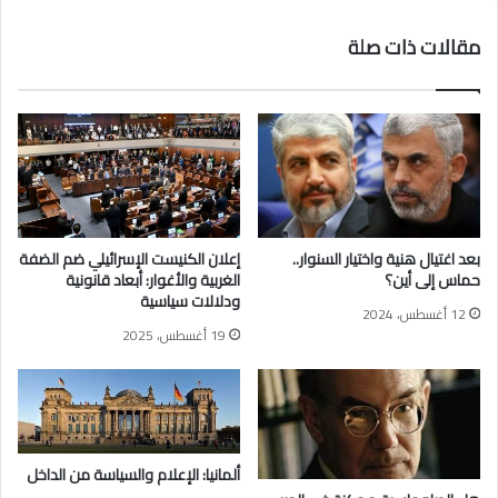
ا
ي
ل
ة
مقالات ذات صلة
ا
غ
ي
م
ر
ن
ا
ا
ل
ل
ق
ق
ا
و
ب
م
ل
ي
بعد اغتيال هنية واختيار السنوار..
إعلان الكنيست الإسرائيلي ضم الضفة
ة
حماس إلى أين؟
الغربية والأغوار: أبعاد قانونية
ل
ودلالات سياسية
12 أغسطس، 2024
ل
19 أغسطس، 2025
ك
س
ر
ب
ي
ن
ألمانيا: الإعلام والسياسة من الداخل
ا