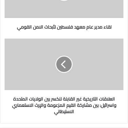
ي
ر
ع
ا
لقاء مدير عام معهد فلسطين لأبحاث الامن القومي
م
م
ا
ع
ل
ه
د
ع
ل
ف
ل
ا
ق
س
ا
ط
ي
ت
ا
ن
ل
ل
العلاقات التاريخية غير القابلة للكسر بين الولايات المتحدة
أ
ت
واسرائيل: بين مشاركة القيم المزعومة والإرث الاستعماري
ب
ا
الاستيطاني
ر
ح
ا
ي
خ
ث