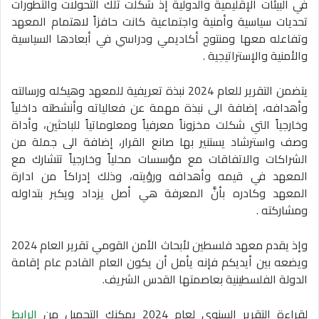
في البيئات الإقليمية والدولية إذ شكلت تلك التحولات والتطورات
تحديات سياسية وأمنية واجتماعية كانت حافزاً لاهتمام المعهد
وتفاعله معها ومنتوج أكاديمي ودراسي في أبعادها السياسية
والأمنية والإستراتيجية .
يتضمن التقرير للعام 2024 نبذة تعريفية للمعهد وهيكله ورسالته
وأهدافه، إضافة الى نبذة مهمة عن فعالياته وأنشطته داخلياً
وخارجياً التي شكلت مخزوناً معرفياً ومعلوماتياً للباحثين، وأداة
وصف واسترشاد يستنير بها صانع القرار، إضافة الى جملة من
الشراكات والاتفاقات مع مؤسسات محلياً وخارجياً تتشارك مع
المعهد في قيمه وأهدافه ورؤيته، وذلك إدراكاً من ادارة
المعهد وكادره بأنَّ المعرفة هي أصل يزداد ويكبر بتداوله
ومشاركته .
وإذ يقدم معهد فلسطين لأبحاث الأمن القومي تقرير العام 2024
ويضعه بين أيديكم فإنه يأمل أن يكون العام القادم عام إقامة
الدولة الفلسطينية بعاصمتها القدس الشريف.
لقراءة التقرير السنوي لعام 2024 يمكنك التحميل من
الرابط