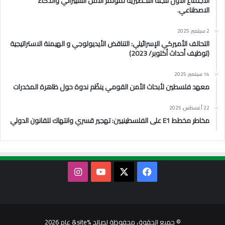
الاجتماع الأول للجنة التحضيرية لمؤتمر الأمن السيبراني والذكاء
الاصطناعي.
2 سبتمبر، 2025
التحالف الأميركي الإسرائيلي: التناقض الأيديولوجي و الهيمنة الاستراتيجية
(توظيف أحداث أكتوبر/ 2023)
14 سبتمبر، 2025
معهد فلسطين لأبحاث الأمن القومي ينظّم ندوة حول ظاهرة المخدرات
22 أغسطس، 2025
مخاطر مخطط E1 على الفلسطينيين: تهجير قسري وانتهاك للقانون الدولي
‫X
فيسبوك
‫YouTube
انستقرام
© جميع الحقوق محفوظة لصالح %site& عام 2026